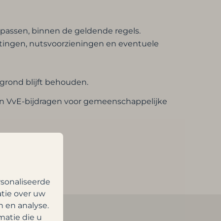
npassen, binnen de geldende regels.
astingen, nutsvoorzieningen en eventuele
grond blijft behouden.
an VvE-bijdragen voor gemeenschappelijke
sonaliseerde
atie over uw
n en analyse.
atie die u