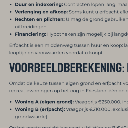
Duur en indexering:
Contracten lopen lang, maar 
Verlenging en afkoop:
Soms kunt u erfpacht afko
Rechten en plichten:
U mag de grond gebruiken 
uitbreidingen.
Financiering:
Hypotheken zijn mogelijk bij langdu
Erfpacht is een middenweg tussen huur en koop: lage
looptijd en voorwaarden voordat u koopt.
Voorbeeldberekening: e
Omdat de keuze tussen eigen grond en erfpacht voor
recreatiewoningen op het oog in Friesland: één op 
Woning A (eigen grond):
Vraagprijs €250.000, inc
Woning B (erfpacht):
Vraagprijs €210.000, exclu
grondwaarde).
Op het eerste gezicht bespaart u bij Woning B €40.00