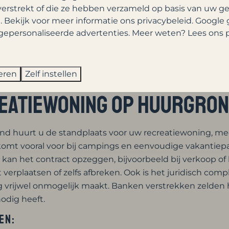
houdt erfpacht of huurgr
verstrekt of die ze hebben verzameld op basis van uw g
. Bekijk voor meer informatie ons
privacybeleid
.
Google
gepersonaliseerde advertenties. Meer weten? Lees ons p
grond bestaan er constructies waarbij u niet de grond b
korte termijn huur) en erfpacht (langdurig recht om te g
n een ander (bijvoorbeeld het vakantiepark, een particul
eren
Zelf instellen
het huis/chalet) en krijgt het recht de grond te gebruik
eatiewoning op huurgron
ond huurt u de standplaats voor uw recreatiewoning, mee
komt vooral voor bij campings en eenvoudige vakantiepar
kan het contract opzeggen, bijvoorbeeld bij verkoop of 
 verplaatsen of zelfs afbreken. Ook is het juridisch compl
ng vrijwel onmogelijk maakt. Banken verstrekken zelden 
odig heeft.
en: