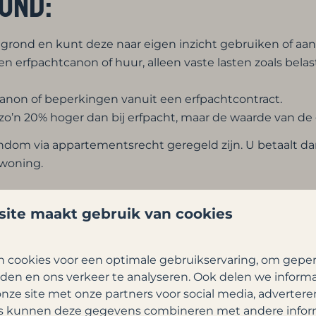
ond:
e grond en kunt deze naar eigen inzicht gebruiken of aa
n erfpachtcanon of huur, alleen vaste lasten zoals bel
canon of beperkingen vanuit een erfpachtcontract.
zo’n 20% hoger dan bij erfpacht, maar de waarde van de 
ndom via appartementsrecht geregeld zijn. U betaalt d
 woning.
de afspraak
ite maakt gebruik van cookies
 cookies voor een optimale gebruikservaring, om geper
den en ons verkeer te analyseren. Ook delen we inform
nze site met onze partners voor social media, advertere
s kunnen deze gegevens combineren met andere inform