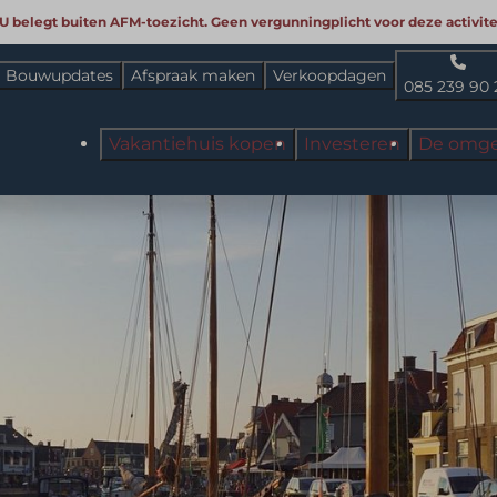
 U belegt buiten AFM-toezicht. Geen vergunningplicht voor deze activitei
Bouwupdates
Afspraak maken
Verkoopdagen
085 239 90 
Vakantiehuis kopen
Investeren
De omge