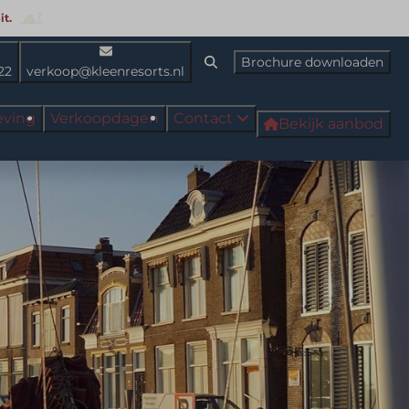
t.
Brochure downloaden
22
verkoop@kleenresorts.nl
ving
Verkoopdagen
Contact
Bekijk aanbod