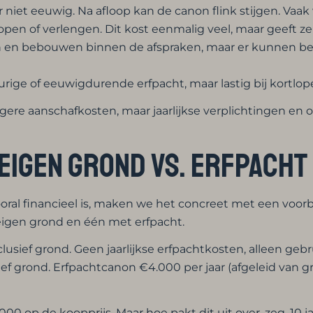
niet eeuwig. Na afloop kan de canon flink stijgen. Vaak
pen of verlengen. Dit kost eenmalig veel, maar geeft ze
en bebouwen binnen de afspraken, maar er kunnen bepe
rige of eeuwigdurende erfpacht, maar lastig bij kortlo
re aanschafkosten, maar jaarlijkse verplichtingen en on
igen grond vs. erfpacht
al financieel is, maken we het concreet met een voorbee
eigen grond en één met erfpacht.
lusief grond. Geen jaarlijkse erfpachtkosten, alleen gebrui
sief grond. Erfpachtcanon €4.000 per jaar (afgeleid van
0 op de koopprijs. Maar hoe pakt dit uit over, zeg, 10 j