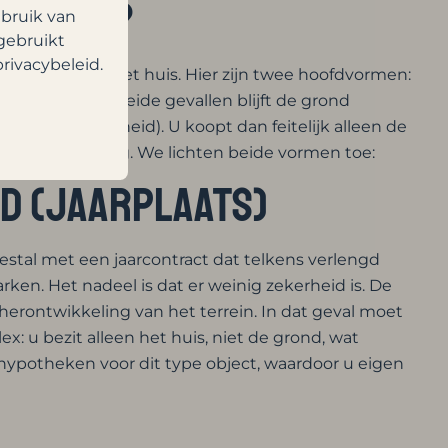
ond in?
ebruik van
gebruikt
rivacybeleid.
ezit, maar wel het huis. Hier zijn twee hoofdvormen:
ebruiken). In beide gevallen blijft de grond
ier of de overheid). U koopt dan feitelijk alleen de
en tegen betaling. We lichten beide vormen toe:
d (jaarplaats)
stal met een jaarcontract dat telkens verlengd
ken. Het nadeel is dat er weinig zekerheid is. De
herontwikkeling van het terrein. In dat geval moet
ex: u bezit alleen het huis, niet de grond, wat
hypotheken voor dit type object, waardoor u eigen