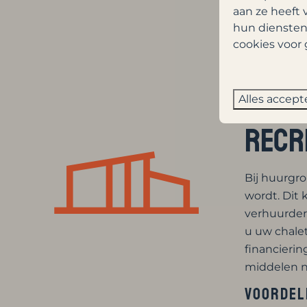
Wat 
aan ze heeft 
hun diensten
cookies voor 
Naar eigen 
huurgrond (
eigendom va
Alles accept
opstallen (
Recr
Bij huurgr
wordt. Dit 
verhuurder 
u uw chalet
financieri
middelen n
Voordel