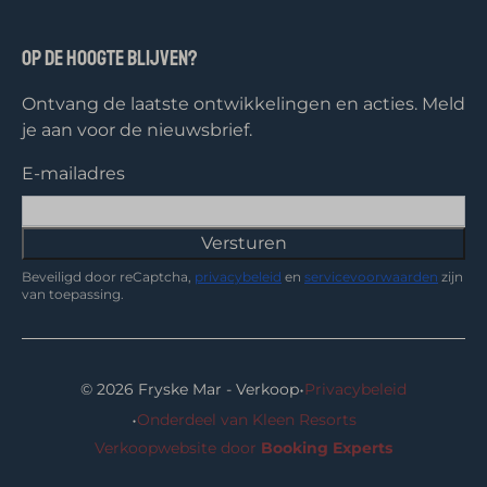
Op de hoogte blijven?
Ontvang de laatste ontwikkelingen en acties. Meld
je aan voor de nieuwsbrief.
E-mailadres
Versturen
Beveiligd door reCaptcha,
privacybeleid
en
servicevoorwaarden
zijn
van toepassing.
·
© 2026 Fryske Mar - Verkoop
Privacybeleid
·
Onderdeel van Kleen Resorts
Verkoopwebsite door
Booking Experts