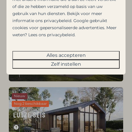
bekijken?
of die ze hebben verzameld op basis van uw
gebruik van hun diensten. Bekijk voor meer
informatie ons
privacybeleid
.
Google
gebruikt
cookies voor gepersonaliseerde advertenties. Meer
Nieuw
weten? Lees ons privacybeleid.
Yfke
Alles accepteren
Zelf instellen
Meer
Nieuw
Nog 2 beschikbaar
Lutze Seis
Meer