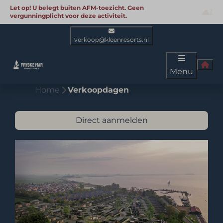
Let op! U belegt buiten AFM-toezicht. Geen
vergunningplicht voor deze activiteit.
verkoop@kleenresorts.nl
Menu
Home
Verkoopdagen
Direct aanmelden