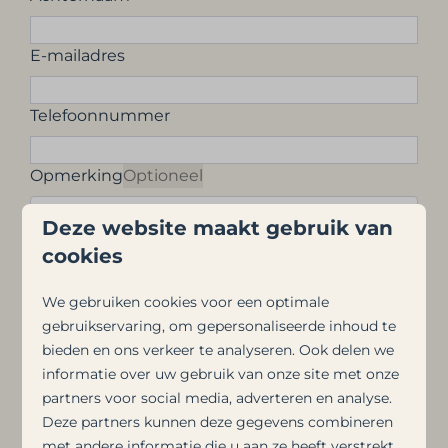
E-mailadres
Telefoonnummer
Opmerking
Optioneel
Deze website maakt gebruik van
cookies
Ja, ik wil me aanmelden voor de nieuwsbrief
Aanmelden
We gebruiken cookies voor een optimale
gebruikservaring, om gepersonaliseerde inhoud te
Beveiligd door reCaptcha,
privacybeleid
en
servicevoorwaarden
bieden en ons verkeer te analyseren. Ook delen we
zijn van toepassing.
informatie over uw gebruik van onze site met onze
partners voor social media, adverteren en analyse.
Deze partners kunnen deze gegevens combineren
Liever de woningen nog een keer
met andere informatie die u aan ze heeft verstrekt