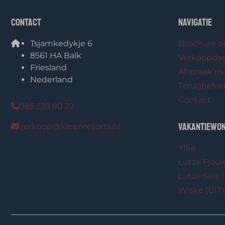
Contact
Navigatie
Tsjamkedykje 6
Brochure 
8561 HA Balk
Verkoopda
Friesland
Afspraak m
Nederland
Terugbelve
Contact
085 239 90 22
Vakantiewon
verkoop@kleenresorts.nl
Yfke
Lutze Fjou
Lutze Seis
Wiske (UI