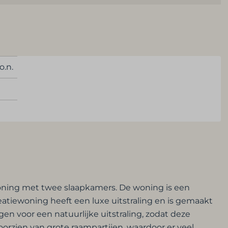
o.n.
woning met twee slaapkamers. De woning is een
eatiewoning heeft een luxe uitstraling en is gemaakt
 voor een natuurlijke uitstraling, zodat deze
rzien van grote raampartijen, waardoor er veel