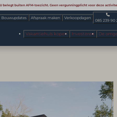
 U belegt buiten AFM-toezicht. Geen vergunningplicht voor deze activitei
Bouwupdates
Afspraak maken
Verkoopdagen
085 239 90 
Vakantiehuis kopen
Investeren
De omge