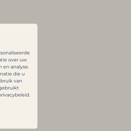
sonaliseerde
atie over uw
n en analyse.
atie die u
ebruik van
gebruikt
rivacybeleid.