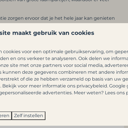
tie zorgen ervoor dat je het hele jaar kan genieten
ectric
en dus gasloos wat de woning een duurzaam
ite maakt gebruik van cookies
rk apparatuur en een mooie badkamer is deze woning
genieten gegarandeerd.
 cookies voor een optimale gebruikservaring, om geper
den en ons verkeer te analyseren. Ook delen we inform
nze site met onze partners voor social media, advertere
s kunnen deze gegevens combineren met andere inform
verstrekt of die ze hebben verzameld op basis van uw g
. Bekijk voor meer informatie ons
privacybeleid
.
Google
gepersonaliseerde advertenties. Meer weten? Lees ons p
eren
Zelf instellen