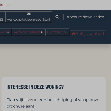
t.
Brochure downloaden
22
verkoop@kleenresorts.nl
ving
Verkoopdagen
Contact
Bekijk aanbod
Interesse in deze woning?
Plan vrijblijvend een bezichtiging of vraag onze
brochure aan!