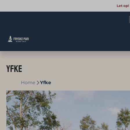
Let op!
Yfke
Home
Yfke