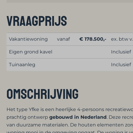
Vraagprijs
Vakantiewoning
vanaf
€ 178.500,-
ex. btw v.
Eigen grond kavel
Inclusief
Tuinaanleg
Inclusief
Omschrijving
Het type Yfke is een heerlijke 4-persoons recreatie
prachtig ontwerp
gebouwd in Nederland
. Deze recr
van duurzame materialen. De houten elementen zorgen
woning mooi in de omgeving opgaat. De woning is voo