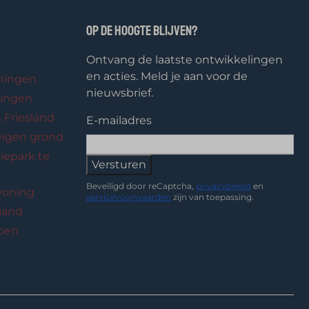
Op de hoogte blijven?
Ontvang de laatste ontwikkelingen
en acties. Meld je aan voor de
oningen
nieuwsbrief.
ingen
 Friesland
E-mailadres
eigen grond
iepark te
Versturen
Beveiligd door reCaptcha,
privacybeleid
en
woning
servicevoorwaarden
zijn van toepassing.
sland
ioen