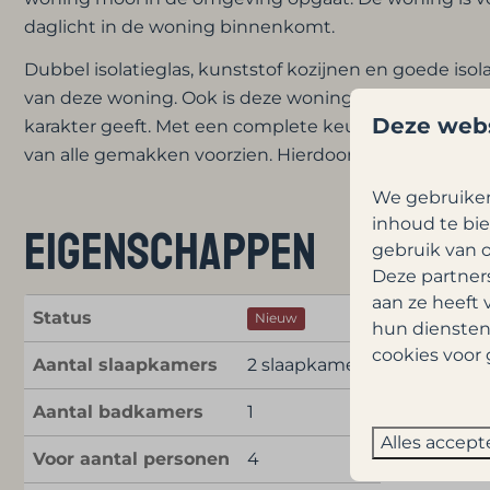
daglicht in de woning binnenkomt.
Dubbel isolatieglas, kunststof kozijnen en goede isola
van deze woning. Ook is deze woning
volledig all-el
Deze webs
karakter geeft. Met een complete keuken met A-me
van alle gemakken voorzien. Hierdoor is onbezorgd 
We gebruiken
inhoud te bie
Eigenschappen
gebruik van o
Deze partner
aan ze heeft 
Status
Nieuw
hun diensten
cookies voor 
Aantal slaapkamers
2 slaapkamers
Aantal badkamers
1
Alles accept
Voor aantal personen
4