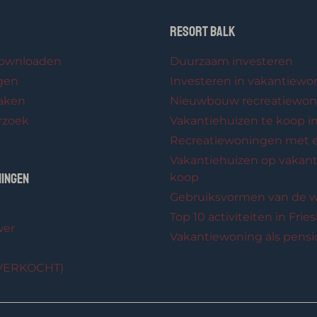
Resort Balk
downloaden
Duurzaam investeren
gen
Investeren in vakantiew
aken
Nieuwbouw recreatiewon
rzoek
Vakantiehuizen te koop in
Recreatiewoningen met 
Vakantiehuizen op vakant
ingen
koop
Gebruiksvormen van de 
Top 10 activiteiten in Frie
wer
Vakantiewoning als pens
TVERKOCHT)